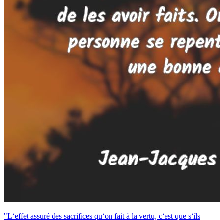
"L‘effet assuré des sacrifices qu‘on fait à la vertu, c‘est que s‘ils