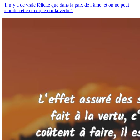
"Il n‘y a de vraie félicité que dans la paix de l‘âme, et on ne peut
jouir de cette paix que par la vertu."