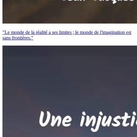
"Le monde de la réalité a ses limites ; le monde de l'imagination est
sans frontières."