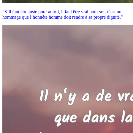
"S‘il faut être juste pour autrui, il faut être vrai pour soi, c‘est un
hommage que l‘honnête homme doit rendre à sa propre dignité."