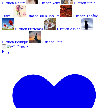
Citation Nature
Citation Yeux
Citation sur le
Travail
Citation sur la Beauté
Citation Théâtre
Citation Printemps
Citation Amitié
Citation Politique
Citation Paix
Blog