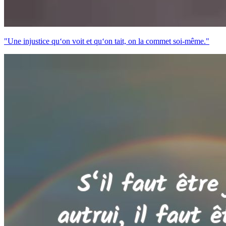
"Une injustice qu‘on voit et qu‘on tait, on la commet soi-même."