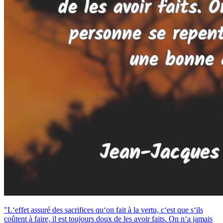
"L‘effet assuré des sacrifices qu‘on fait à la vertu, c‘est que s‘ils
coûtent à faire, il est toujours doux de les avoir faits. On n‘a jamais