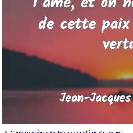
"Il n‘y a de vraie félicité que dans la paix de l‘âme, et on ne peut