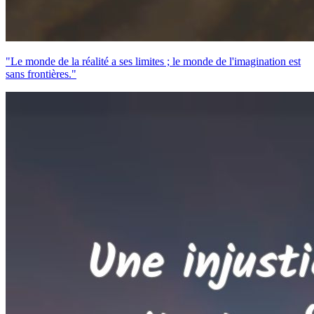
"Le monde de la réalité a ses limites ; le monde de l'imagination est
sans frontières."