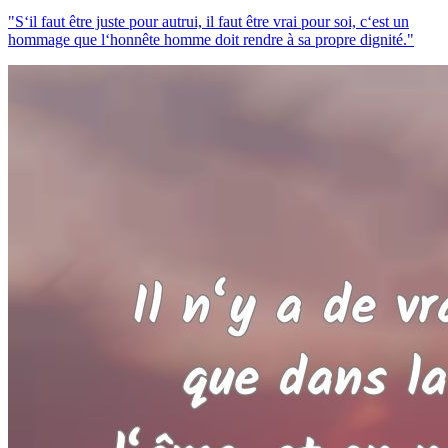
"S‘il faut être juste pour autrui, il faut être vrai pour soi, c‘est un
hommage que l‘honnête homme doit rendre à sa propre dignité."