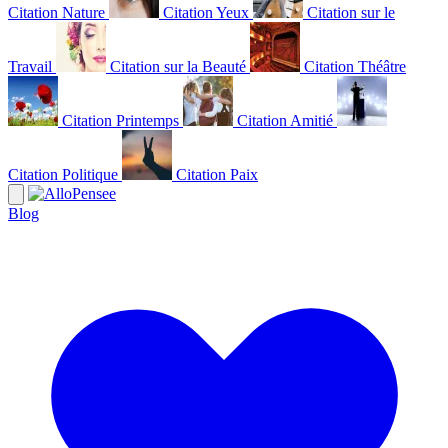
Citation Nature
Citation Yeux
Citation sur le
Travail
Citation sur la Beauté
Citation Théâtre
Citation Printemps
Citation Amitié
Citation Politique
Citation Paix
Blog