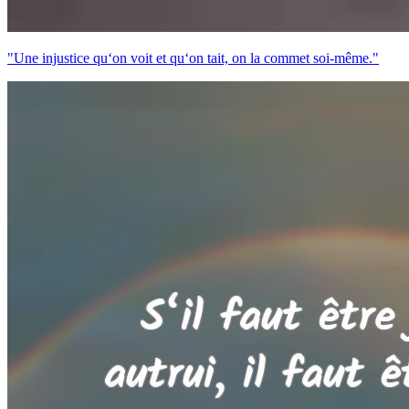
"Une injustice qu‘on voit et qu‘on tait, on la commet soi-même."