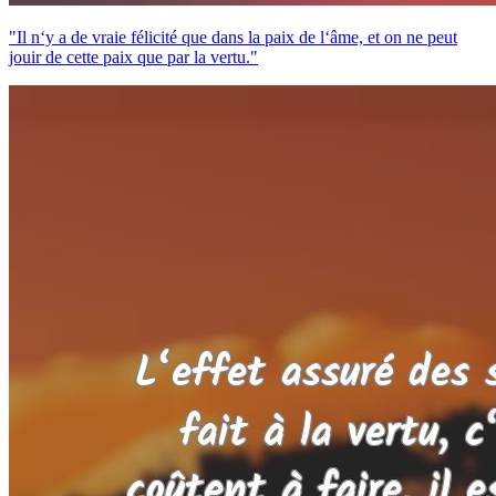
"Il n‘y a de vraie félicité que dans la paix de l‘âme, et on ne peut
jouir de cette paix que par la vertu."