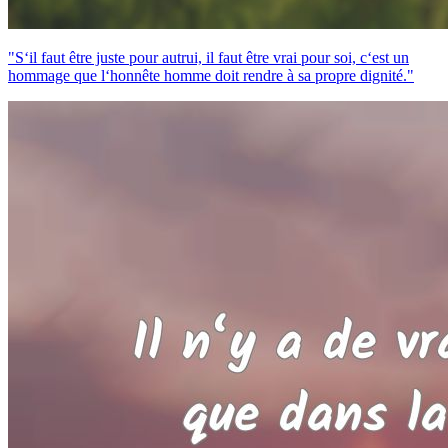
"S‘il faut être juste pour autrui, il faut être vrai pour soi, c‘est un
hommage que l‘honnête homme doit rendre à sa propre dignité."