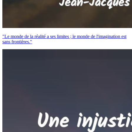
"Le monde de la réalité a ses limites ; le monde de l'imagination est
sans frontières."