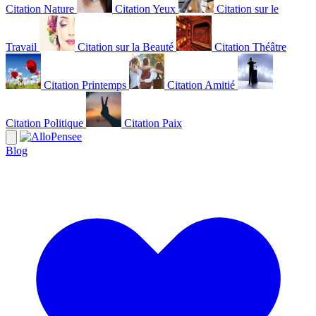
Citation Nature
Citation Yeux
Citation sur le
Travail
Citation sur la Beauté
Citation Théâtre
Citation Printemps
Citation Amitié
Citation Politique
Citation Paix
Blog