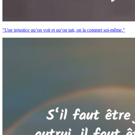
"Une injustice qu‘on voit et qu‘on tait, on la commet soi-même."