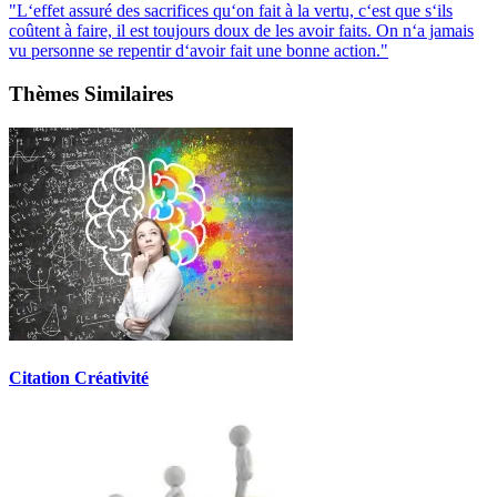
"L‘effet assuré des sacrifices qu‘on fait à la vertu, c‘est que s‘ils
coûtent à faire, il est toujours doux de les avoir faits. On n‘a jamais
vu personne se repentir d‘avoir fait une bonne action."
Thèmes Similaires
Citation Créativité