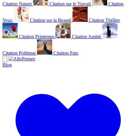
Citation Nature
Citation sur le Travail
Citation
Yeux
Citation sur la Beauté
Citation Théâtre
Citation Printemps
Citation Amitié
Citation Politique
Citation Paix
Blog