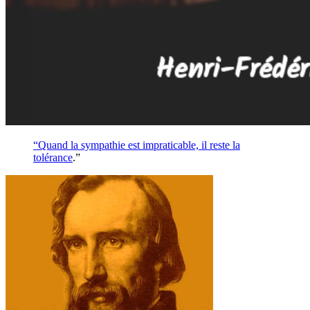
“Quand la sympathie est impraticable, il reste la
tolérance
.”