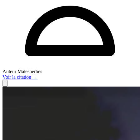
Auteur
Malesherbes
Voir
la citation
→