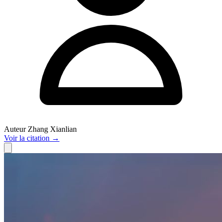
Auteur
Zhang Xianlian
Voir
la citation
→