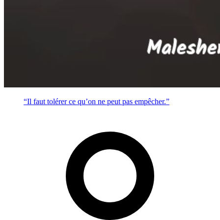
“Il faut tolérer ce qu’on ne peut pas empêcher.”