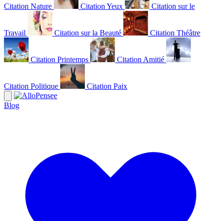
Citation Nature
Citation Yeux
Citation sur le
Travail
Citation sur la Beauté
Citation Théâtre
Citation Printemps
Citation Amitié
Citation Politique
Citation Paix
Blog