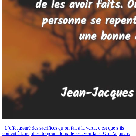
"L‘effet assuré des sacrifices qu‘on fait à la vertu, c‘est que s‘ils
coûtent à faire, il est toujours doux de les avoir faits. On n‘a jamais