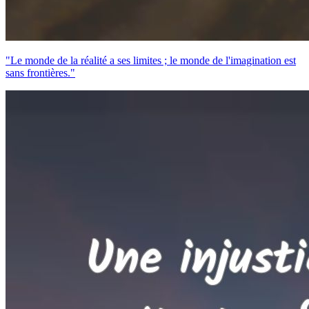
"Le monde de la réalité a ses limites ; le monde de l'imagination est
sans frontières."