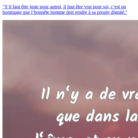
"S‘il faut être juste pour autrui, il faut être vrai pour soi, c‘est un
hommage que l‘honnête homme doit rendre à sa propre dignité."