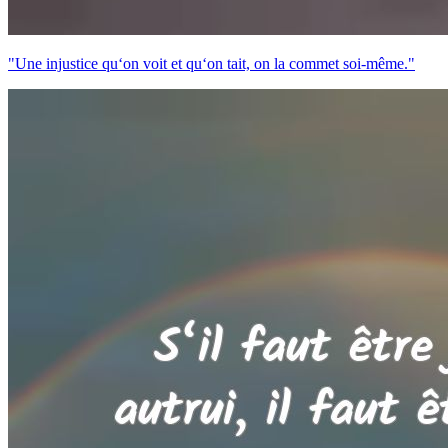
"Une injustice qu‘on voit et qu‘on tait, on la commet soi-même."