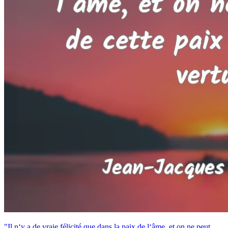
"Il n‘y a de vraie félicité que dans la paix de l‘âme, et on ne peut