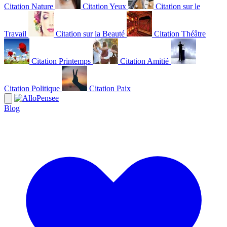
Citation Nature
Citation Yeux
Citation sur le
Travail
Citation sur la Beauté
Citation Théâtre
Citation Printemps
Citation Amitié
Citation Politique
Citation Paix
Blog