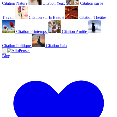
Citation Nature
Citation Yeux
Citation sur le
Travail
Citation sur la Beauté
Citation Théâtre
Citation Printemps
Citation Amitié
Citation Politique
Citation Paix
Blog