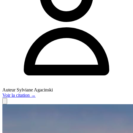
Auteur
Sylviane Agacinski
Voir
la citation
→