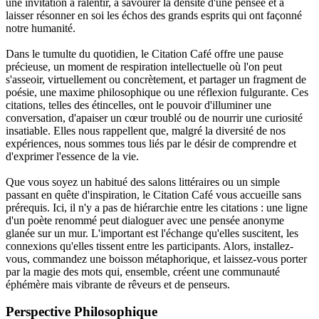
une invitation à ralentir, à savourer la densité d'une pensée et à
laisser résonner en soi les échos des grands esprits qui ont façonné
notre humanité.
Dans le tumulte du quotidien, le Citation Café offre une pause
précieuse, un moment de respiration intellectuelle où l'on peut
s'asseoir, virtuellement ou concrètement, et partager un fragment de
poésie, une maxime philosophique ou une réflexion fulgurante. Ces
citations, telles des étincelles, ont le pouvoir d'illuminer une
conversation, d'apaiser un cœur troublé ou de nourrir une curiosité
insatiable. Elles nous rappellent que, malgré la diversité de nos
expériences, nous sommes tous liés par le désir de comprendre et
d'exprimer l'essence de la vie.
Que vous soyez un habitué des salons littéraires ou un simple
passant en quête d'inspiration, le Citation Café vous accueille sans
prérequis. Ici, il n'y a pas de hiérarchie entre les citations : une ligne
d'un poète renommé peut dialoguer avec une pensée anonyme
glanée sur un mur. L'important est l'échange qu'elles suscitent, les
connexions qu'elles tissent entre les participants. Alors, installez-
vous, commandez une boisson métaphorique, et laissez-vous porter
par la magie des mots qui, ensemble, créent une communauté
éphémère mais vibrante de rêveurs et de penseurs.
Perspective Philosophique