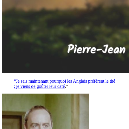
“Je sais maintenant pourquoi les Anglais préfèrent le thé
: je viens de goûter leur
café
.”