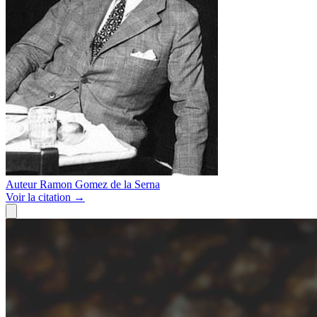
Auteur
Ramon Gomez de la Serna
Voir
la citation
→