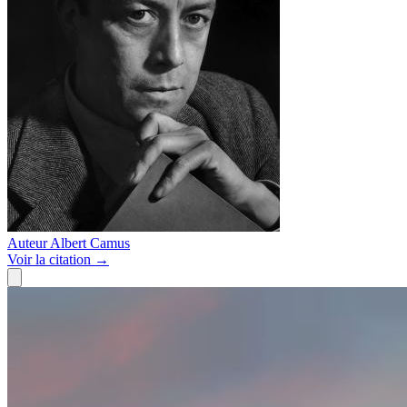
Auteur
Albert Camus
Voir
la citation
→