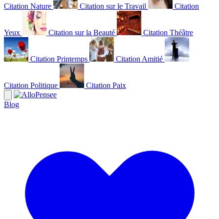
Citation Nature
Citation sur le Travail
Citation
Yeux
Citation sur la Beauté
Citation Théâtre
Citation Printemps
Citation Amitié
Citation Politique
Citation Paix
Blog