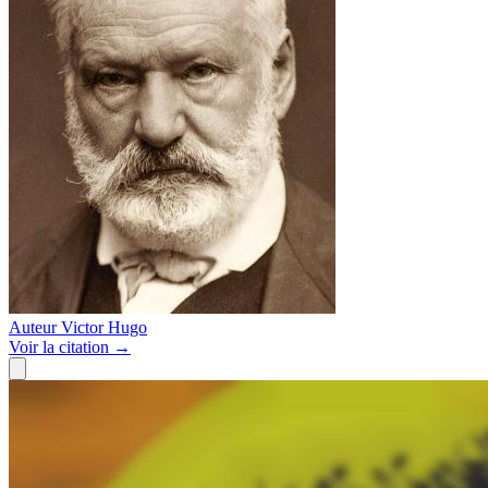
Auteur
Victor Hugo
Voir
la citation
→