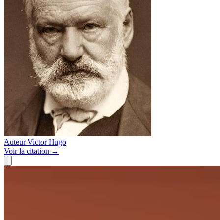
Auteur
Victor Hugo
Voir
la citation
→