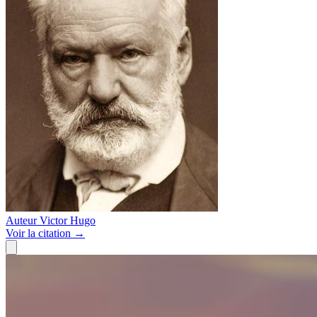
Auteur
Victor Hugo
Voir
la citation
→