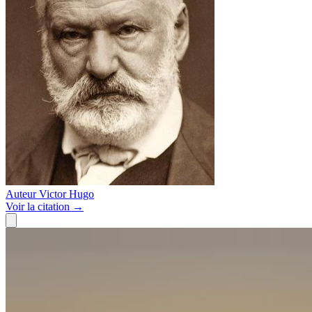
Auteur
Victor Hugo
Voir
la citation
→