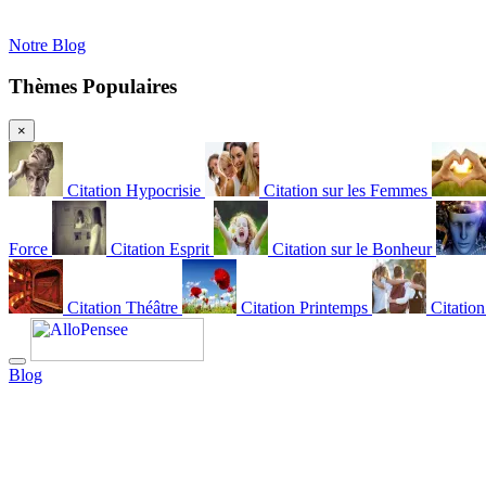
Notre Blog
Thèmes Populaires
×
Citation Hypocrisie
Citation sur les Femmes
Force
Citation Esprit
Citation sur le Bonheur
Citation Théâtre
Citation Printemps
Citatio
Blog