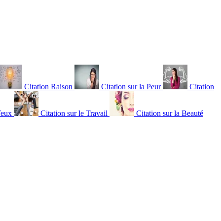
Citation Raison
Citation sur la Peur
Citation
Yeux
Citation sur le Travail
Citation sur la Beauté