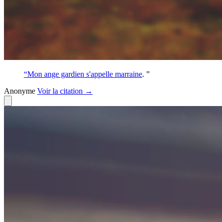
“Mon ange gardien s'appelle
marraine
. ”
Anonyme
Voir
la citation
→