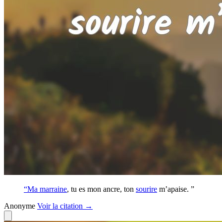
“Ma
marraine
, tu es mon ancre, ton
sourire
m’apaise. ”
Anonyme
Voir
la citation
→