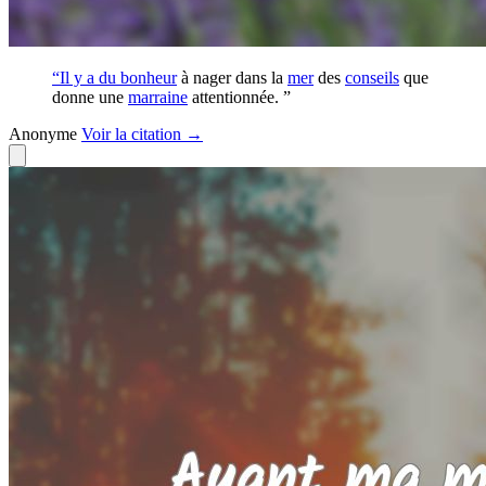
“Il y a du
bonheur
à nager dans la
mer
des
conseils
que
donne une
marraine
attentionnée. ”
Anonyme
Voir
la citation
→