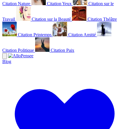
Citation Nature
Citation Yeux
Citation sur le
Travail
Citation sur la Beauté
Citation Théâtre
Citation Printemps
Citation Amitié
Citation Politique
Citation Paix
Blog