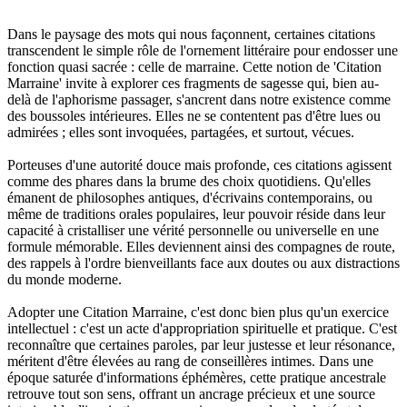
Dans le paysage des mots qui nous façonnent, certaines citations
transcendent le simple rôle de l'ornement littéraire pour endosser une
fonction quasi sacrée : celle de marraine. Cette notion de 'Citation
Marraine' invite à explorer ces fragments de sagesse qui, bien au-
delà de l'aphorisme passager, s'ancrent dans notre existence comme
des boussoles intérieures. Elles ne se contentent pas d'être lues ou
admirées ; elles sont invoquées, partagées, et surtout, vécues.
Porteuses d'une autorité douce mais profonde, ces citations agissent
comme des phares dans la brume des choix quotidiens. Qu'elles
émanent de philosophes antiques, d'écrivains contemporains, ou
même de traditions orales populaires, leur pouvoir réside dans leur
capacité à cristalliser une vérité personnelle ou universelle en une
formule mémorable. Elles deviennent ainsi des compagnes de route,
des rappels à l'ordre bienveillants face aux doutes ou aux distractions
du monde moderne.
Adopter une Citation Marraine, c'est donc bien plus qu'un exercice
intellectuel : c'est un acte d'appropriation spirituelle et pratique. C'est
reconnaître que certaines paroles, par leur justesse et leur résonance,
méritent d'être élevées au rang de conseillères intimes. Dans une
époque saturée d'informations éphémères, cette pratique ancestrale
retrouve tout son sens, offrant un ancrage précieux et une source