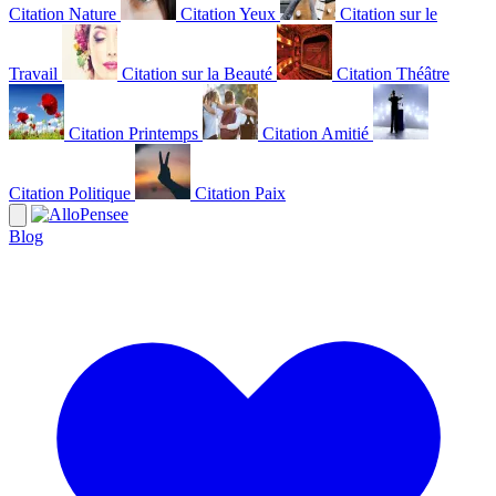
Citation Nature
Citation Yeux
Citation sur le
Travail
Citation sur la Beauté
Citation Théâtre
Citation Printemps
Citation Amitié
Citation Politique
Citation Paix
Blog