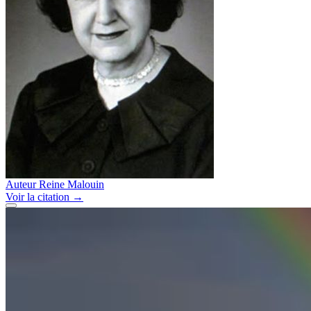
Auteur
Reine Malouin
Voir
la citation
→