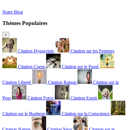
Notre Blog
Thèmes Populaires
×
Citation Hypocrisie
Citation sur les Femmes
Citation Coeur
Citation sur le Passé
Citation Liberté
Citation Raison
Citation sur la
Peur
Citation Force
Citation Esprit
Citation sur le Bonheur
Citation sur la Conscience
Citation Nature
Citation Yeux
Citation sur le