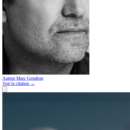
Auteur
Marc Gendron
Voir
la citation
→