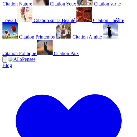
Citation Nature
Citation Yeux
Citation sur le
Travail
Citation sur la Beauté
Citation Théâtre
Citation Printemps
Citation Amitié
Citation Politique
Citation Paix
Blog