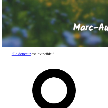
“La
douceur
est invincible.”