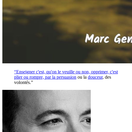
“Enseigner c'est, qu'on le veuille ou non, opprimer, c'est
plier ou rompre, par la
persuasion
ou la
douceur
, des
volontés.”