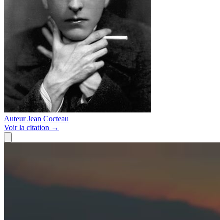
Auteur
Jean Cocteau
Voir
la citation
→