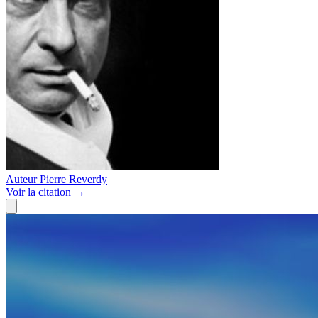
Auteur
Pierre Reverdy
Voir
la citation
→