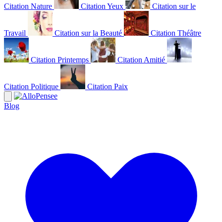
Citation Nature
Citation Yeux
Citation sur le
Travail
Citation sur la Beauté
Citation Théâtre
Citation Printemps
Citation Amitié
Citation Politique
Citation Paix
Blog