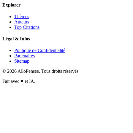
Explorer
Thèmes
Auteurs
Top Citations
Légal & Infos
Politique de Confidentialité
Partenaires
Sitemap
© 2026 AlloPensee. Tous droits réservés.
Fait avec
♥
et IA.