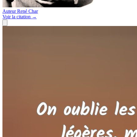
Auteur
René Char
Voir
la citation
→