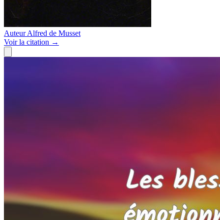
Auteur
Alfred de Musset
Voir
la citation
→