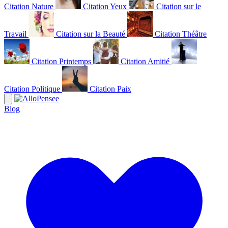
Citation Nature
Citation Yeux
Citation sur le
Travail
Citation sur la Beauté
Citation Théâtre
Citation Printemps
Citation Amitié
Citation Politique
Citation Paix
Blog