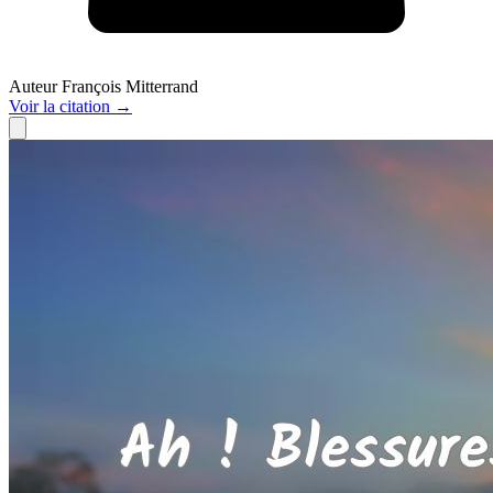
Auteur
François Mitterrand
Voir
la citation
→