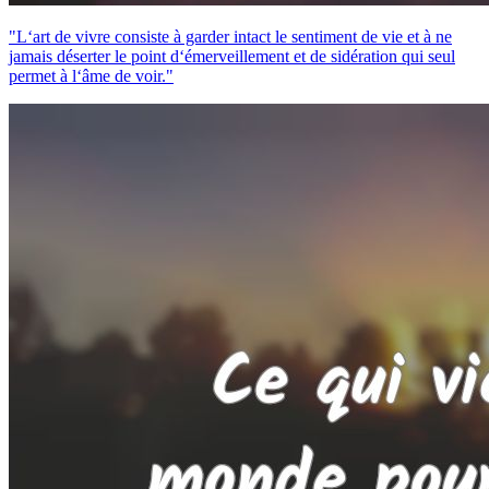
"L‘art de vivre consiste à garder intact le sentiment de vie et à ne
jamais déserter le point d‘émerveillement et de sidération qui seul
permet à l‘âme de voir."