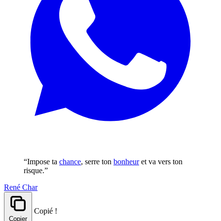
“Impose ta
chance
, serre ton
bonheur
et va vers ton
risque.”
René Char
Copié !
Copier