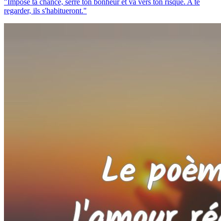
"Impose ta chance, serre ton bonheur et va vers ton risque. A te
regarder, ils s'habitueront."