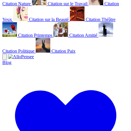
Citation Nature
Citation sur le Travail
Citation
Yeux
Citation sur la Beauté
Citation Théâtre
Citation Printemps
Citation Amitié
Citation Politique
Citation Paix
Blog