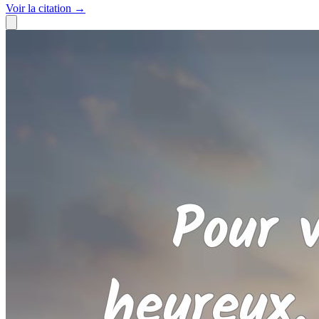
Voir
la citation
→