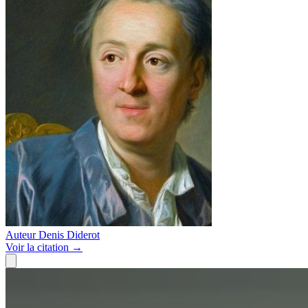
Auteur
Denis Diderot
Voir
la citation
→