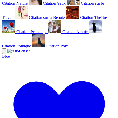
Citation Nature
Citation Yeux
Citation sur le
Travail
Citation sur la Beauté
Citation Théâtre
Citation Printemps
Citation Amitié
Citation Politique
Citation Paix
Blog