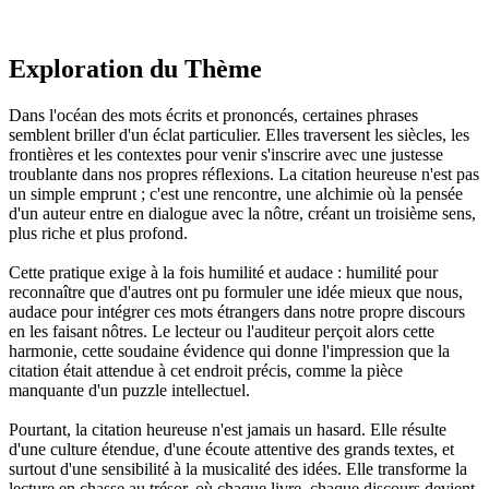
Exploration du Thème
Dans l'océan des mots écrits et prononcés, certaines phrases
semblent briller d'un éclat particulier. Elles traversent les siècles, les
frontières et les contextes pour venir s'inscrire avec une justesse
troublante dans nos propres réflexions. La citation heureuse n'est pas
un simple emprunt ; c'est une rencontre, une alchimie où la pensée
d'un auteur entre en dialogue avec la nôtre, créant un troisième sens,
plus riche et plus profond.
Cette pratique exige à la fois humilité et audace : humilité pour
reconnaître que d'autres ont pu formuler une idée mieux que nous,
audace pour intégrer ces mots étrangers dans notre propre discours
en les faisant nôtres. Le lecteur ou l'auditeur perçoit alors cette
harmonie, cette soudaine évidence qui donne l'impression que la
citation était attendue à cet endroit précis, comme la pièce
manquante d'un puzzle intellectuel.
Pourtant, la citation heureuse n'est jamais un hasard. Elle résulte
d'une culture étendue, d'une écoute attentive des grands textes, et
surtout d'une sensibilité à la musicalité des idées. Elle transforme la
lecture en chasse au trésor, où chaque livre, chaque discours devient