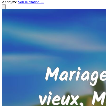
Anonyme
Voir
la citation
→