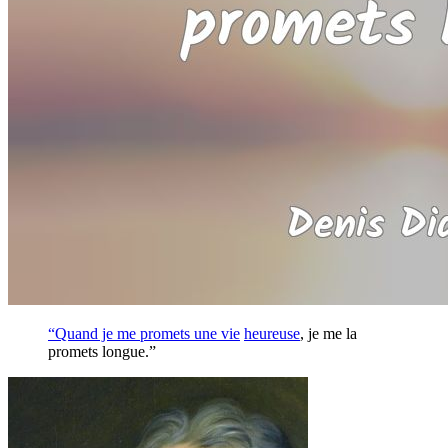
“Quand je me promets une
vie
heureuse
, je me la
promets longue.”