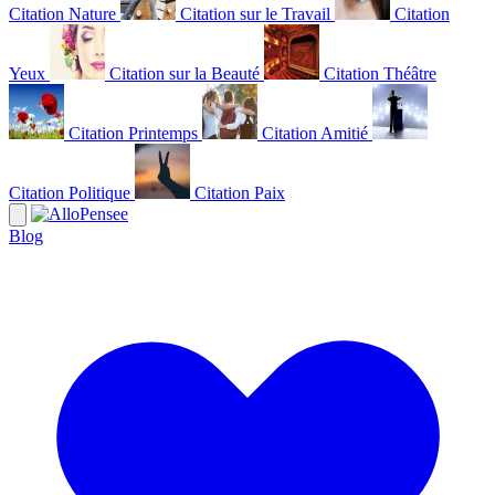
Citation Nature
Citation sur le Travail
Citation
Yeux
Citation sur la Beauté
Citation Théâtre
Citation Printemps
Citation Amitié
Citation Politique
Citation Paix
Blog