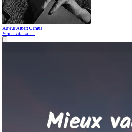
Auteur
Albert Camus
Voir
la citation
→