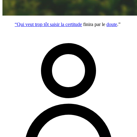
“Qui veut trop tôt saisir la
certitude
finira par le
doute
.”