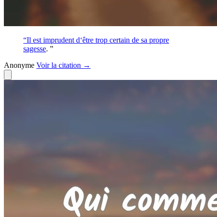
“Il est imprudent d‘être trop certain de sa propre
sagesse
. ”
Anonyme
Voir
la citation
→