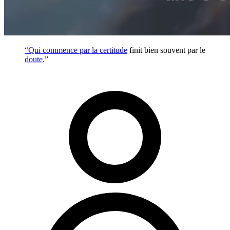
“Qui commence par la
certitude
finit bien souvent par le
doute
.”