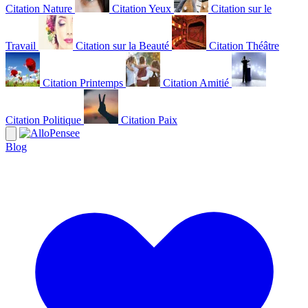
Citation Nature
Citation Yeux
Citation sur le
Travail
Citation sur la Beauté
Citation Théâtre
Citation Printemps
Citation Amitié
Citation Politique
Citation Paix
Blog