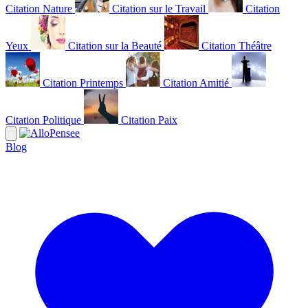
Citation Nature
Citation sur le Travail
Citation
Yeux
Citation sur la Beauté
Citation Théâtre
Citation Printemps
Citation Amitié
Citation Politique
Citation Paix
Blog