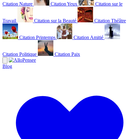
Citation Nature
Citation Yeux
Citation sur le
Travail
Citation sur la Beauté
Citation Théâtre
Citation Printemps
Citation Amitié
Citation Politique
Citation Paix
Blog