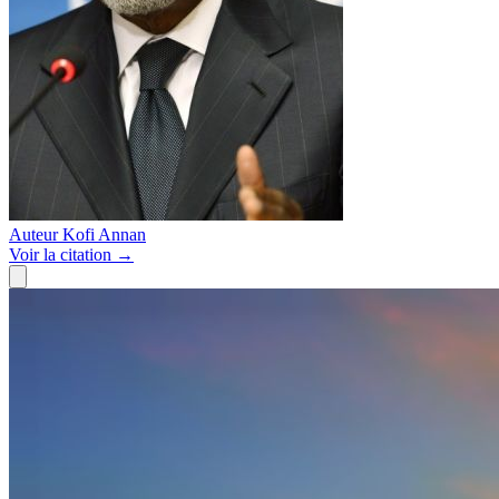
Auteur
Kofi Annan
Voir
la citation
→