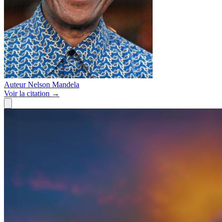
Auteur
Nelson Mandela
Voir
la citation
→