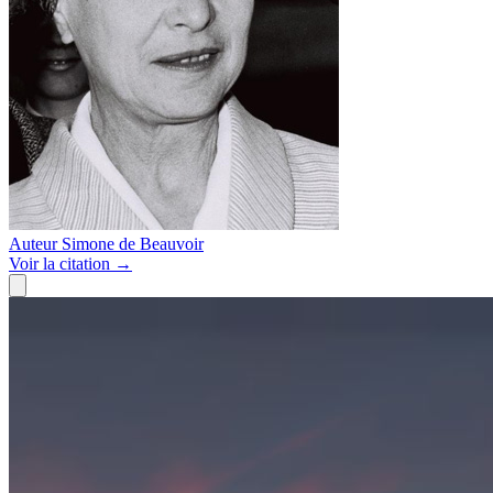
Auteur
Simone de Beauvoir
Voir
la citation
→