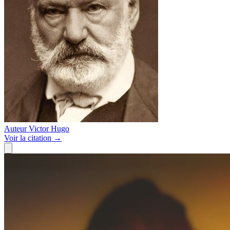
Auteur
Victor Hugo
Voir
la citation
→