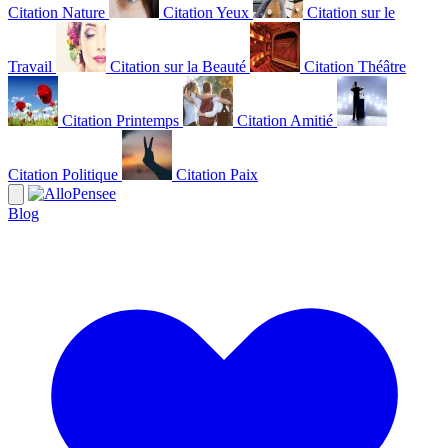
Citation Nature
Citation Yeux
Citation sur le
Travail
Citation sur la Beauté
Citation Théâtre
Citation Printemps
Citation Amitié
Citation Politique
Citation Paix
Blog