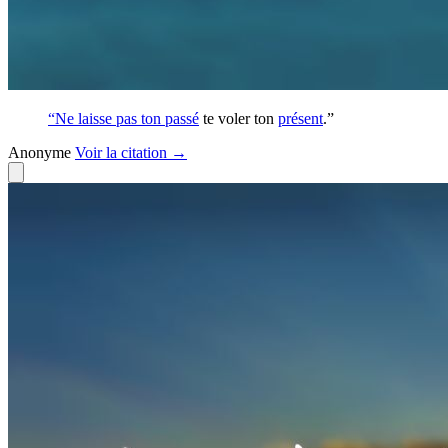
“Ne laisse pas ton
passé
te voler ton
présent
.”
Anonyme
Voir
la citation
→