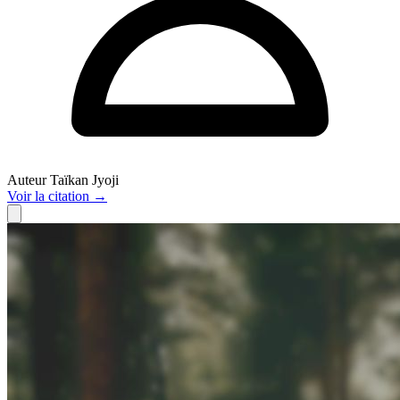
Auteur
Taïkan Jyoji
Voir
la citation
→