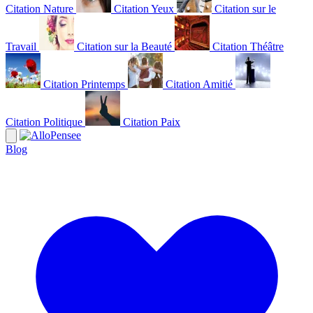
Citation Nature
Citation Yeux
Citation sur le
Travail
Citation sur la Beauté
Citation Théâtre
Citation Printemps
Citation Amitié
Citation Politique
Citation Paix
Blog