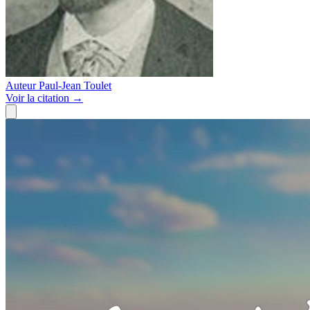
Auteur
Paul-Jean Toulet
Voir
la citation
→