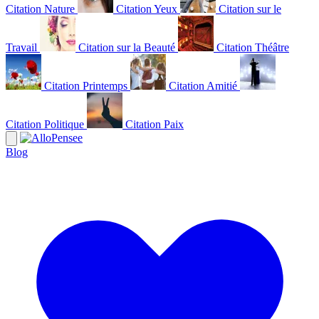
Citation Nature
Citation Yeux
Citation sur le
Travail
Citation sur la Beauté
Citation Théâtre
Citation Printemps
Citation Amitié
Citation Politique
Citation Paix
Blog