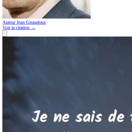
Auteur
Jean Giraudoux
Voir
la citation
→