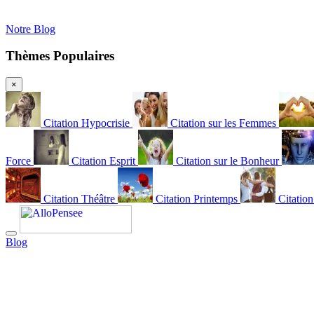
Notre Blog
Thèmes Populaires
×
Citation Hypocrisie
Citation sur les Femmes
Force
Citation Esprit
Citation sur le Bonheur
Citation Théâtre
Citation Printemps
Citatio
Blog