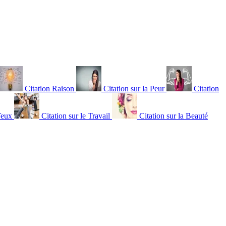
Citation Raison
Citation sur la Peur
Citation
Yeux
Citation sur le Travail
Citation sur la Beauté