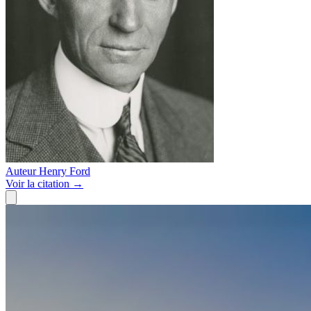
Auteur
Henry Ford
Voir
la citation
→