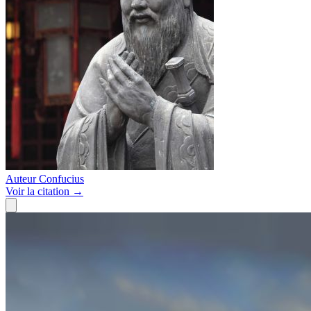
Auteur
Confucius
Voir
la citation
→