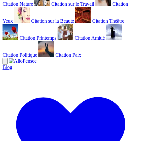
Citation Nature
Citation sur le Travail
Citation
Yeux
Citation sur la Beauté
Citation Théâtre
Citation Printemps
Citation Amitié
Citation Politique
Citation Paix
Blog