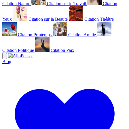
Citation Nature
Citation sur le Travail
Citation
Yeux
Citation sur la Beauté
Citation Théâtre
Citation Printemps
Citation Amitié
Citation Politique
Citation Paix
Blog