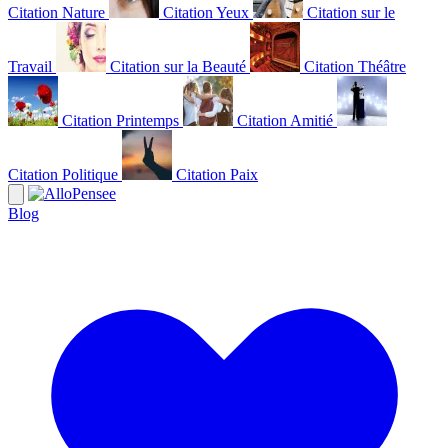
Citation Nature
Citation Yeux
Citation sur le
Travail
Citation sur la Beauté
Citation Théâtre
Citation Printemps
Citation Amitié
Citation Politique
Citation Paix
Blog