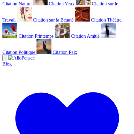
Citation Nature
Citation Yeux
Citation sur le
Travail
Citation sur la Beauté
Citation Théâtre
Citation Printemps
Citation Amitié
Citation Politique
Citation Paix
Blog