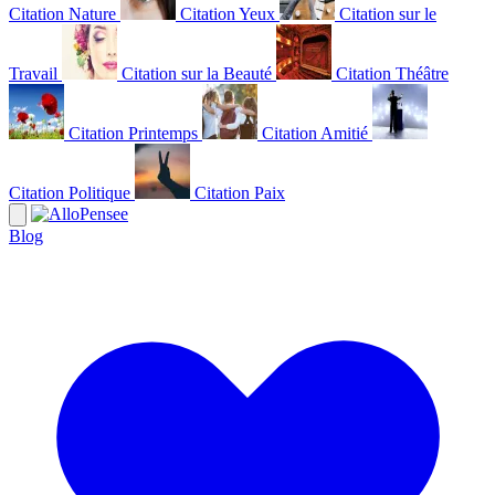
Citation Nature
Citation Yeux
Citation sur le
Travail
Citation sur la Beauté
Citation Théâtre
Citation Printemps
Citation Amitié
Citation Politique
Citation Paix
Blog