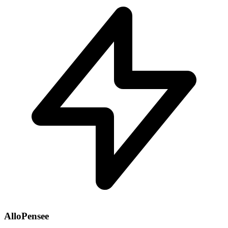
AlloPensee