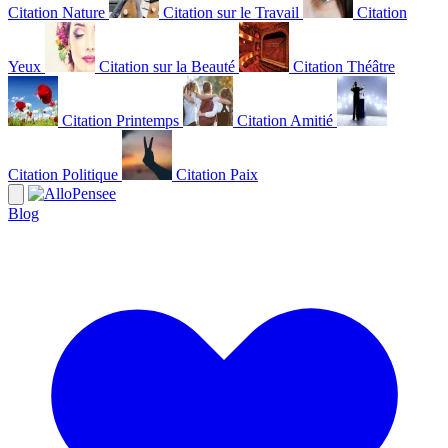
Citation Nature
Citation sur le Travail
Citation
Yeux
Citation sur la Beauté
Citation Théâtre
Citation Printemps
Citation Amitié
Citation Politique
Citation Paix
Blog