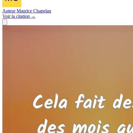
Auteur
Maurice Chapelan
Voir
la citation
→