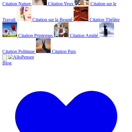
Citation Nature
Citation Yeux
Citation sur le
Travail
Citation sur la Beauté
Citation Théâtre
Citation Printemps
Citation Amitié
Citation Politique
Citation Paix
Blog