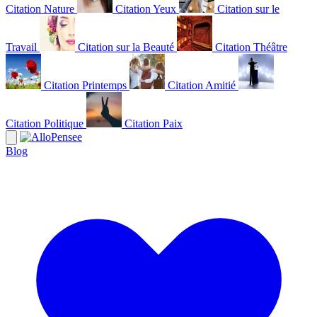
Citation Nature
Citation Yeux
Citation sur le
Travail
Citation sur la Beauté
Citation Théâtre
Citation Printemps
Citation Amitié
Citation Politique
Citation Paix
Blog