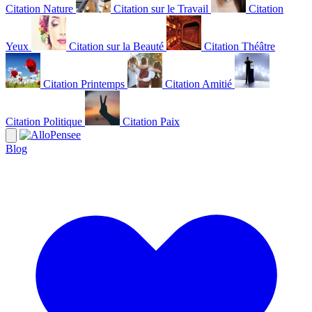
Citation Nature
Citation sur le Travail
Citation
Yeux
Citation sur la Beauté
Citation Théâtre
Citation Printemps
Citation Amitié
Citation Politique
Citation Paix
Blog