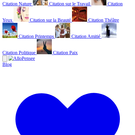
Citation Nature
Citation sur le Travail
Citation
Yeux
Citation sur la Beauté
Citation Théâtre
Citation Printemps
Citation Amitié
Citation Politique
Citation Paix
Blog