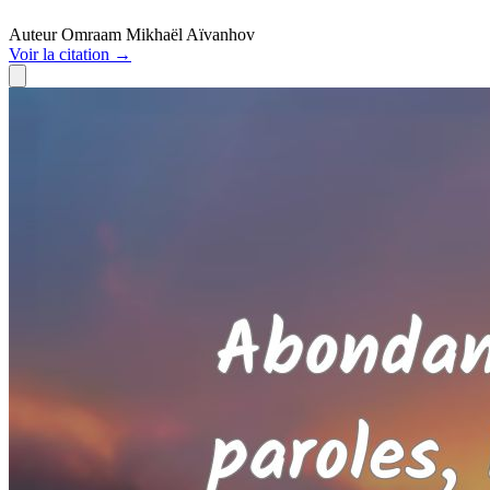
Auteur
Omraam Mikhaël Aïvanhov
Voir
la citation
→