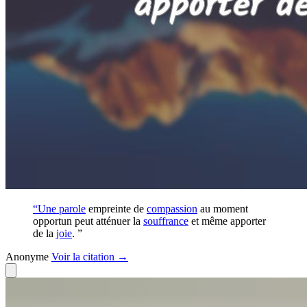
“Une
parole
empreinte de
compassion
au moment
opportun peut atténuer la
souffrance
et même apporter
de la
joie
. ”
Anonyme
Voir
la citation
→