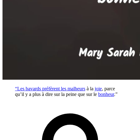
“Les bavards préfèrent les
malheurs
à la
joie
, parce
qu’il y a plus à dire sur la peine que sur le
bonheur
.”