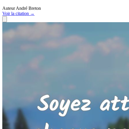
Auteur
André Breton
Voir
la citation
→