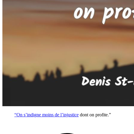
“On s’indigne moins de l’
injustice
dont on profite.”