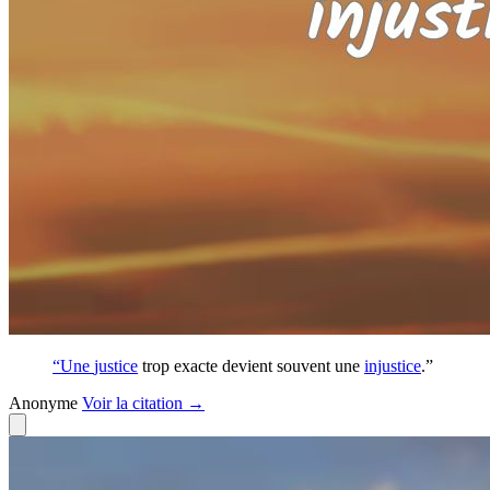
“Une
justice
trop exacte devient souvent une
injustice
.”
Anonyme
Voir
la citation
→