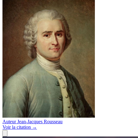
Auteur
Jean-Jacques Rousseau
Voir
la citation
→