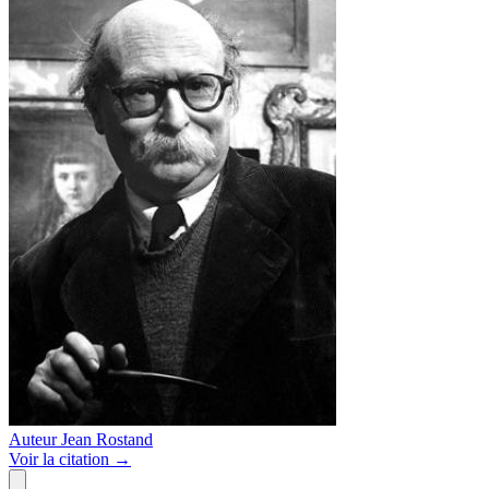
Auteur
Jean Rostand
Voir
la citation
→