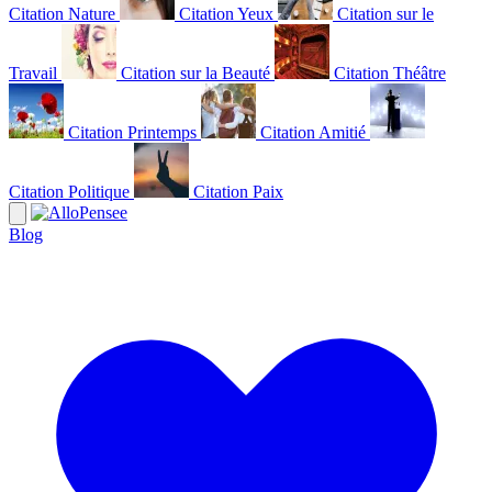
Citation Nature
Citation Yeux
Citation sur le
Travail
Citation sur la Beauté
Citation Théâtre
Citation Printemps
Citation Amitié
Citation Politique
Citation Paix
Blog