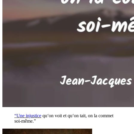
“Une
injustice
qu‘on voit et qu‘on tait, on la commet
soi-même.”