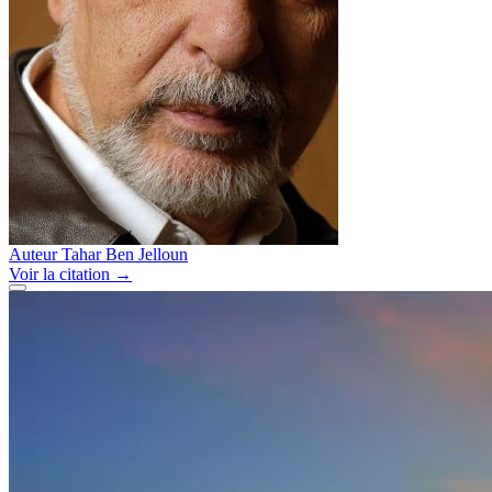
Auteur
Tahar Ben Jelloun
Voir
la citation
→