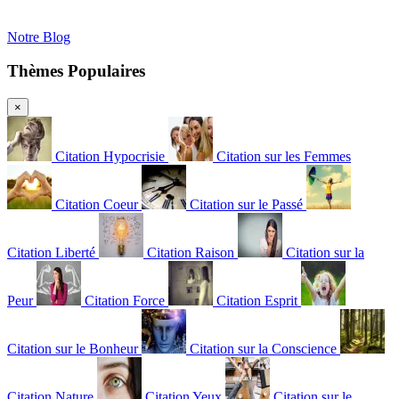
Notre Blog
Thèmes Populaires
×
Citation Hypocrisie
Citation sur les Femmes
Citation Coeur
Citation sur le Passé
Citation Liberté
Citation Raison
Citation sur la
Peur
Citation Force
Citation Esprit
Citation sur le Bonheur
Citation sur la Conscience
Citation Nature
Citation Yeux
Citation sur le