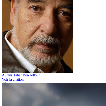
Auteur
Tahar Ben Jelloun
Voir
la citation
→