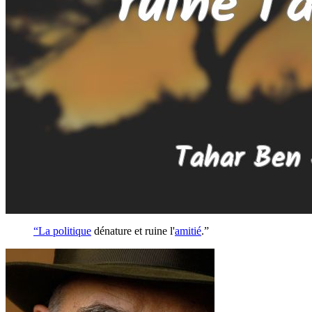
“La
politique
dénature et ruine l'
amitié
.”