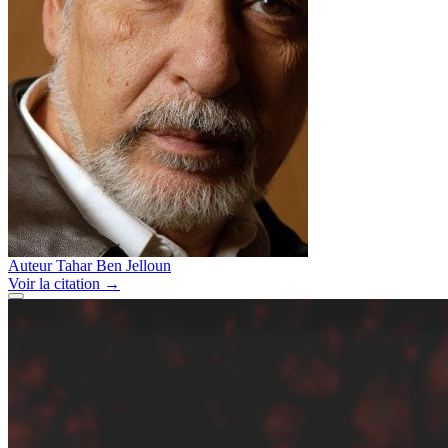
Auteur
Tahar Ben Jelloun
Voir
la citation
→