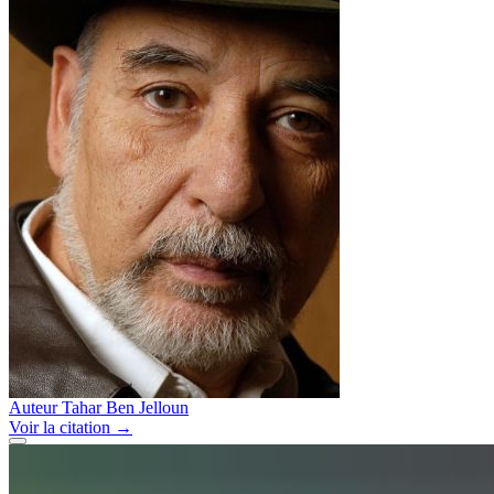
Auteur
Tahar Ben Jelloun
Voir
la citation
→