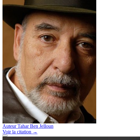
Auteur
Tahar Ben Jelloun
Voir
la citation
→