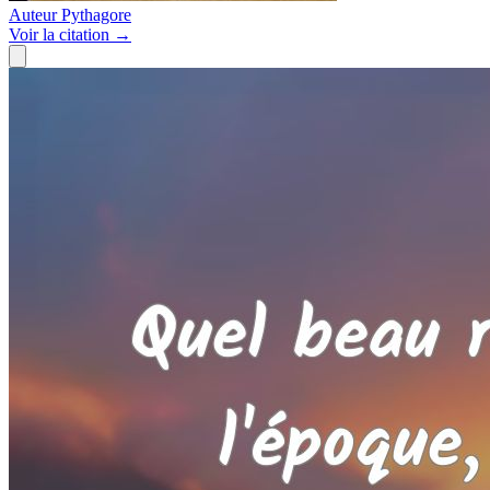
Auteur
Pythagore
Voir
la citation
→