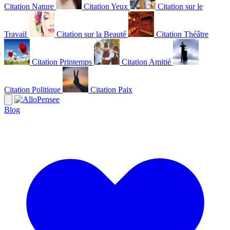
Citation Nature
Citation Yeux
Citation sur le
Travail
Citation sur la Beauté
Citation Théâtre
Citation Printemps
Citation Amitié
Citation Politique
Citation Paix
Blog