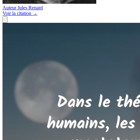
Auteur
Jules Renard
Voir
la citation
→