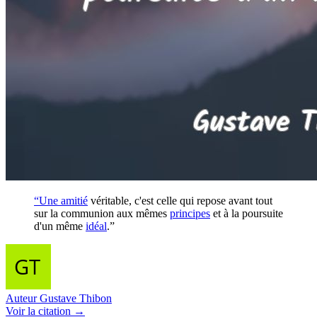
“Une
amitié
véritable, c'est celle qui repose avant tout
sur la communion aux mêmes
principes
et à la poursuite
d'un même
idéal
.”
Auteur
Gustave Thibon
Voir
la citation
→