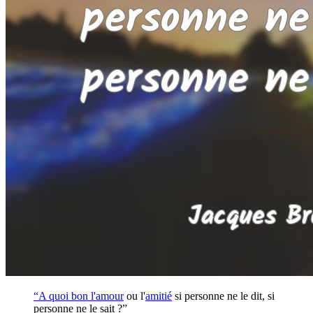
“A quoi bon l'
amour
ou l'
amitié
si personne ne le dit, si
personne ne le sait ?”