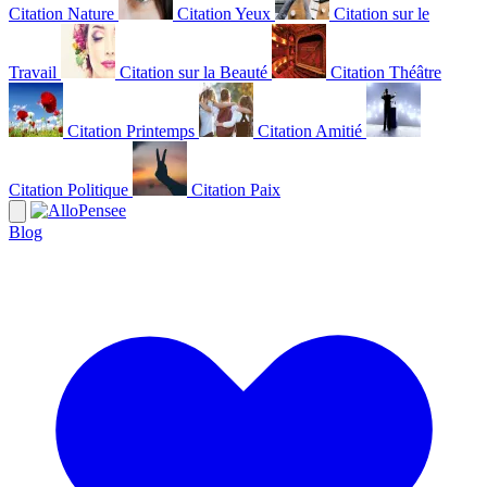
Citation Nature
Citation Yeux
Citation sur le
Travail
Citation sur la Beauté
Citation Théâtre
Citation Printemps
Citation Amitié
Citation Politique
Citation Paix
Blog