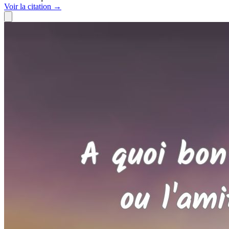
Voir
la citation
→