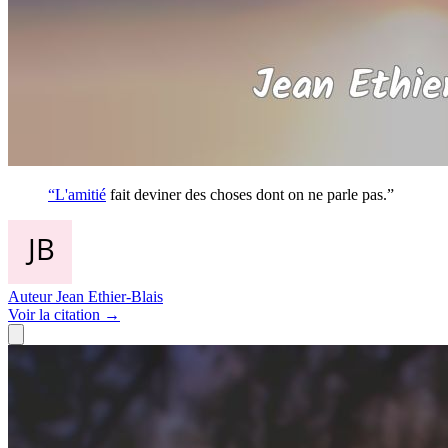
“L'
amitié
fait deviner des choses dont on ne parle pas.”
Auteur
Jean Ethier-Blais
Voir
la citation
→