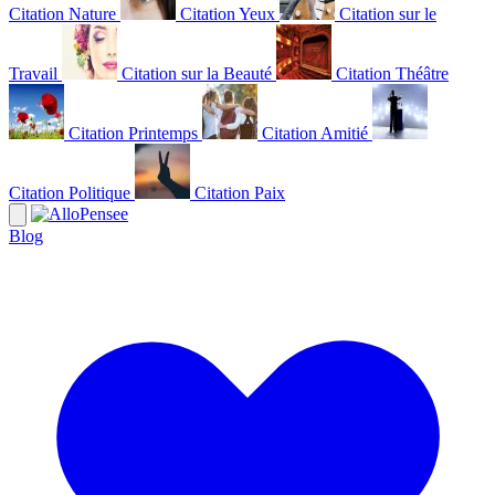
Citation Nature
Citation Yeux
Citation sur le
Travail
Citation sur la Beauté
Citation Théâtre
Citation Printemps
Citation Amitié
Citation Politique
Citation Paix
Blog