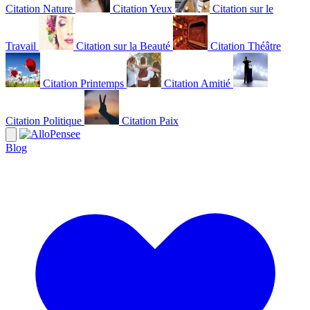
Citation Nature
Citation Yeux
Citation sur le
Travail
Citation sur la Beauté
Citation Théâtre
Citation Printemps
Citation Amitié
Citation Politique
Citation Paix
Blog