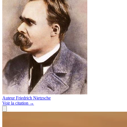
Auteur
Friedrich Nietzsche
Voir
la citation
→