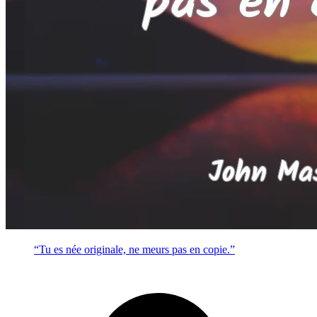
“Tu es née originale, ne meurs pas en copie.”