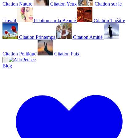
Citation Nature
Citation Yeux
Citation sur le
Travail
Citation sur la Beauté
Citation Théâtre
Citation Printemps
Citation Amitié
Citation Politique
Citation Paix
Blog