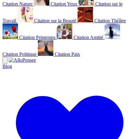
Citation Nature
Citation Yeux
Citation sur le
Travail
Citation sur la Beauté
Citation Théâtre
Citation Printemps
Citation Amitié
Citation Politique
Citation Paix
Blog