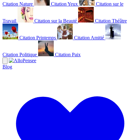
Citation Nature
Citation Yeux
Citation sur le
Travail
Citation sur la Beauté
Citation Théâtre
Citation Printemps
Citation Amitié
Citation Politique
Citation Paix
Blog