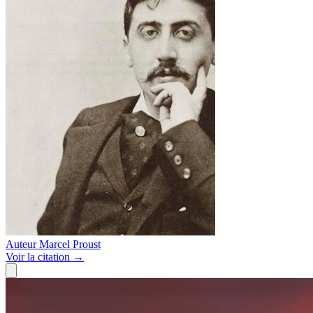
Auteur
Marcel Proust
Voir
la citation
→