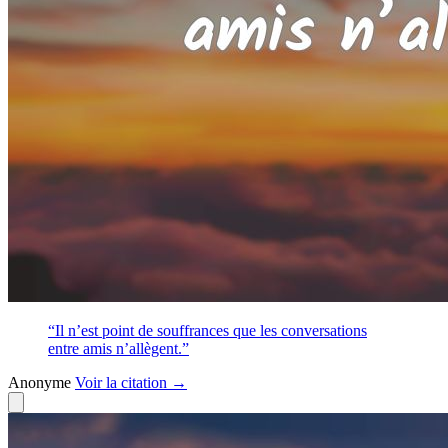
“Il n’est point de souffrances que les conversations
entre amis n’allègent.”
Anonyme
Voir
la citation
→