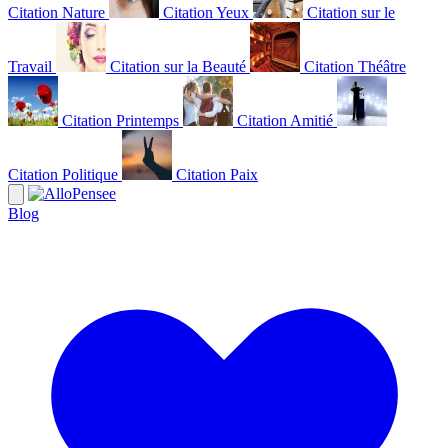
Citation Nature
Citation Yeux
Citation sur le
Travail
Citation sur la Beauté
Citation Théâtre
Citation Printemps
Citation Amitié
Citation Politique
Citation Paix
Blog