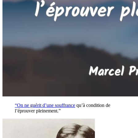
“On ne guérit d’une
souffrance
qu’à condition de
l’éprouver pleinement.”