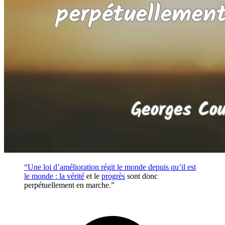
“Une loi d’amélioration régit le monde depuis qu’il est
le monde : la
vérité
et le
progrès
sont donc
perpétuellement en marche.”