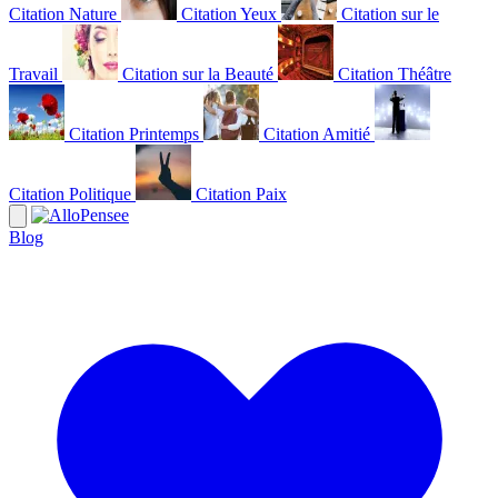
Citation Nature
Citation Yeux
Citation sur le
Travail
Citation sur la Beauté
Citation Théâtre
Citation Printemps
Citation Amitié
Citation Politique
Citation Paix
Blog