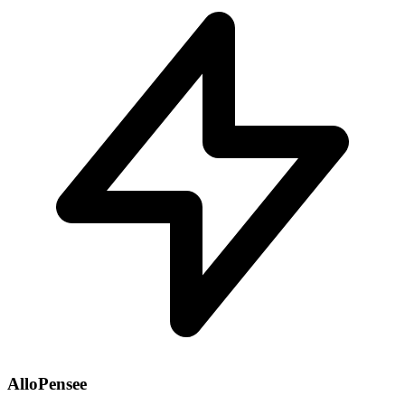
AlloPensee