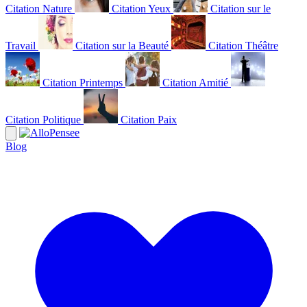
Citation Nature
Citation Yeux
Citation sur le
Travail
Citation sur la Beauté
Citation Théâtre
Citation Printemps
Citation Amitié
Citation Politique
Citation Paix
Blog