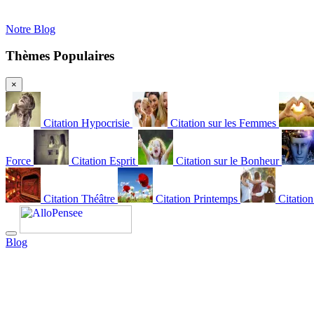
Notre Blog
Thèmes Populaires
×
Citation Hypocrisie
Citation sur les Femmes
Force
Citation Esprit
Citation sur le Bonheur
Citation Théâtre
Citation Printemps
Citatio
Blog