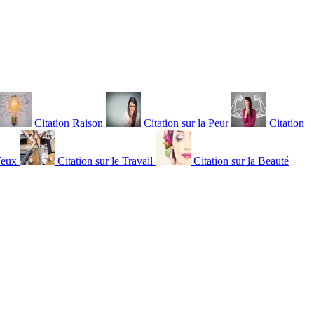
Citation Raison
Citation sur la Peur
Citation
Yeux
Citation sur le Travail
Citation sur la Beauté