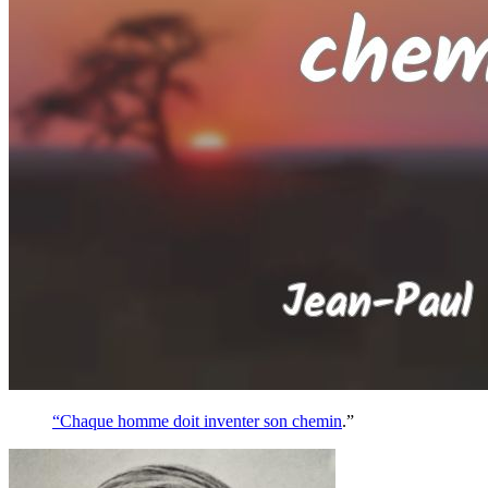
“Chaque homme doit inventer son
chemin
.”