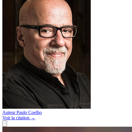
Auteur
Paulo Coelho
Voir
la citation
→