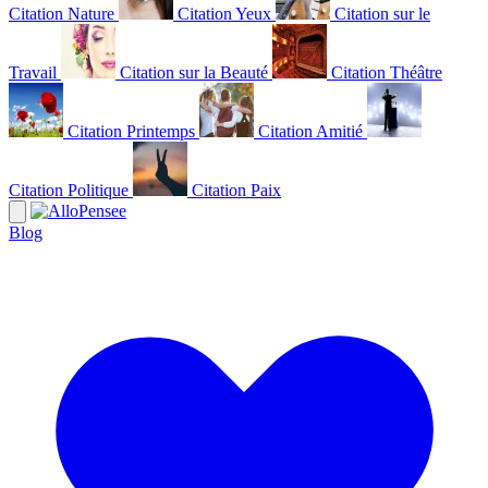
Citation Nature
Citation Yeux
Citation sur le
Travail
Citation sur la Beauté
Citation Théâtre
Citation Printemps
Citation Amitié
Citation Politique
Citation Paix
Blog