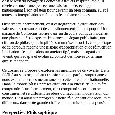
c'est le récit du voyage des concepts à travers l'esprit humain. Il
révèle comment une pensée, une fois formulée, échappe
partiellement à son créateur pour devenir un bien commun, sujet à
toutes les interprétations et à toutes les métamorphoses.
Observer ce cheminement, c'est cartographier la circulation des
valeurs, des croyances et des questionnements d'une époque. Une
maxime de Confucius reprise dans un discours politique moderne,
une phrase de Shakespeare détournée en slogan publicitaire, une
citation de philosophe simplifiée sur un réseau social : chaque étape
de ce parcours raconte une histoire d'appropriation et de réinvention.
La citation n'est plus alors un artefact figé, mais un organisme
vivant, qui s'adapte et évolue au contact des nouveaux terrains
qu'elle rencontre.
Ce dossier se propose d'explorer les méandres de ce voyage. De la
fidélité au sens originel aux transformations parfois surprenantes,
nous examinerons les mécanismes de cette itinérance citationnelle.
Dans un monde où les phrases circulent à la vitesse de la lumière,
comprendre leur cheminement, c'est comprendre comment se
construisent et se diffusent les idées qui façonnent notre vision du
monde. C'est aussi s'interroger sur notre rôle, en tant que lecteurs et
diffuseurs, dans cette grande chaîne de transmission de la pensée.
Perspective Philosophique