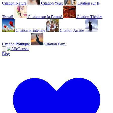
Citation Nature
Citation Yeux
Citation sur le
Travail
Citation sur la Beauté
Citation Théâtre
Citation Printemps
Citation Amitié
Citation Politique
Citation Paix
Blog